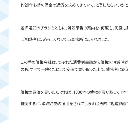
約20
年も昔の借金の返済を求めてきていて、どうしたらいいかと
差押通知のチラシとともに、訴訟予告の案内を、何度も、何度も
ご相談者は、恐ろしくなって当事務所にこられました。
この手の債権会社は、つぶれた消費者金融から債権を消滅時効
のも、すべて一緒くたにして安値で買い取った上で、債務者に返
債権の買値を買いたたければ、1000
本の債権を買い取って
1
本
推測するに、消滅時効の援用をされてしまえば法的に返還請求で