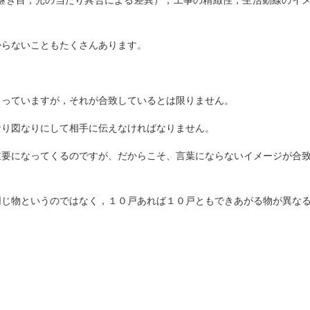
継ぎ目，光の当たり具合による差異），工事の精緻性，生活動線のイ
からないこともたくさんあります。
もっていますが，それが合致しているとは限りません。
なり図なりにして相手に伝えなければなりません。
重要になってくるのですが、だからこそ、言葉にならないイメージが合
同じ物というのではなく，１０戸あれば１０戸ともできあがる物が異な