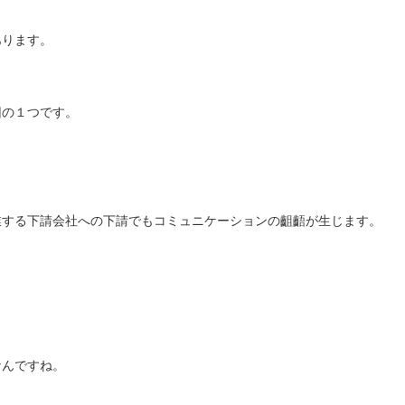
あります。
因の１つです。
業する下請会社への下請でもコミュニケーションの齟齬が生じます。
なんですね。